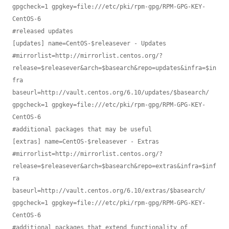
gpgcheck=1 gpgkey=file:///etc/pki/rpm-gpg/RPM-GPG-KEY-
CentOS-6

#released updates

[updates] name=CentOS-$releasever - Updates

#mirrorlist=http://mirrorlist.centos.org/?
release=$releasever&arch=$basearch&repo=updates&infra=$in
fra

baseurl=http://vault.centos.org/6.10/updates/$basearch/

gpgcheck=1 gpgkey=file:///etc/pki/rpm-gpg/RPM-GPG-KEY-
CentOS-6

#additional packages that may be useful

[extras] name=CentOS-$releasever - Extras

#mirrorlist=http://mirrorlist.centos.org/?
release=$releasever&arch=$basearch&repo=extras&infra=$inf
ra

baseurl=http://vault.centos.org/6.10/extras/$basearch/

gpgcheck=1 gpgkey=file:///etc/pki/rpm-gpg/RPM-GPG-KEY-
CentOS-6

#additional packages that extend functionality of 