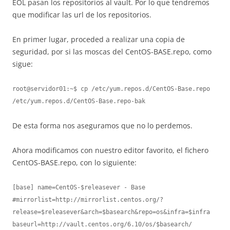
EOL pasan los repositorios al vault. Por lo que tendremos
que modificar las url de los repositorios.
En primer lugar, proceded a realizar una copia de
seguridad, por si las moscas del CentOS-BASE.repo, como
sigue:
root@servidor01:~$ cp /etc/yum.repos.d/CentOS-Base.repo 
/etc/yum.repos.d/CentOS-Base.repo-bak
De esta forma nos aseguramos que no lo perdemos.
Ahora modificamos con nuestro editor favorito, el fichero
CentOS-BASE.repo, con lo siguiente:
[base] name=CentOS-$releasever - Base

#mirrorlist=http://mirrorlist.centos.org/?
release=$releasever&arch=$basearch&repo=os&infra=$infra

baseurl=http://vault.centos.org/6.10/os/$basearch/
