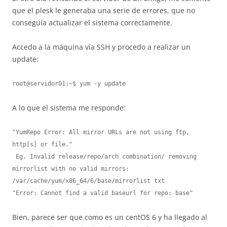
que el plesk le generaba una serie de errores, que no
conseguía actualizar el sistema correctamente.
Accedo a la máquina vía SSH y procedo a realizar un
update:
root@servidor01:~$ yum -y update
A lo que el sistema me responde:
"YumRepo Error: All mirror URLs are not using ftp, 
http[s] or file."

 Eg. Invalid release/repo/arch combination/ removing 
mirrorlist with no valid mirrors: 
/var/cache/yum/x86_64/6/base/mirrorlist txt

"Error: Cannot find a valid baseurl for repo: base" 
Bien, parece ser que como es un centOS 6 y ha llegado al