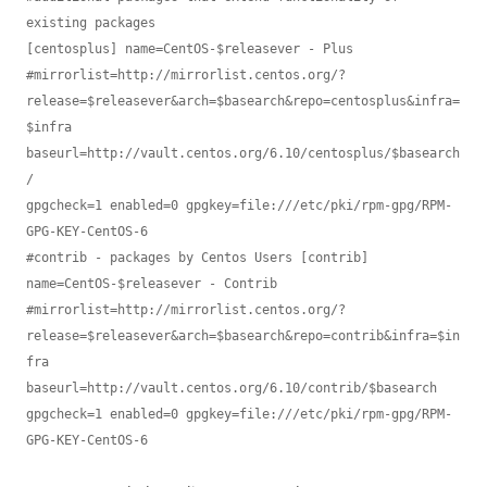
existing packages

[centosplus] name=CentOS-$releasever - Plus

#mirrorlist=http://mirrorlist.centos.org/?
release=$releasever&arch=$basearch&repo=centosplus&infra=
$infra

baseurl=http://vault.centos.org/6.10/centosplus/$basearch
/

gpgcheck=1 enabled=0 gpgkey=file:///etc/pki/rpm-gpg/RPM-
GPG-KEY-CentOS-6

#contrib - packages by Centos Users [contrib] 
name=CentOS-$releasever - Contrib

#mirrorlist=http://mirrorlist.centos.org/?
release=$releasever&arch=$basearch&repo=contrib&infra=$in
fra 
baseurl=http://vault.centos.org/6.10/contrib/$basearch 
gpgcheck=1 enabled=0 gpgkey=file:///etc/pki/rpm-gpg/RPM-
GPG-KEY-CentOS-6