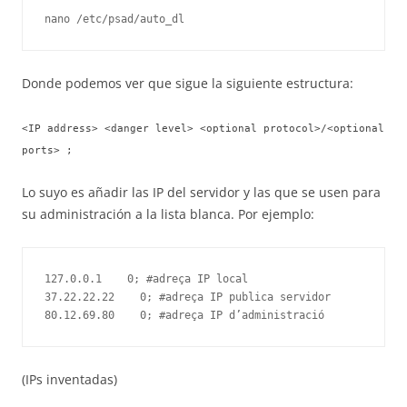
nano /etc/psad/auto_dl
Donde podemos ver que sigue la siguiente estructura:
<IP address> <danger level> <optional protocol>/<optional
ports> ;
Lo suyo es añadir las IP del servidor y las que se usen para
su administración a la lista blanca. Por ejemplo:
127.0.0.1    0; #adreça IP local

37.22.22.22    0; #adreça IP publica servidor

(IPs inventadas)