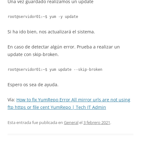
Una vez guardado realizamos un update
root@servidor01:~$ yum -y update
Si ha ido bien, nos actualizará el sistema.
En caso de detectar algún error. Prueba a realizar un
update con skip-broken.
root@servidor01:~$ yum update --skip-broken
Espero os sea de ayuda.
Vía:
How to fix YumRepo Error All mirror urls are not using
ftp https or file cent YumRepo | Tech IT Admin
Esta entrada fue publicada en
General
el
3 febrero 2021
.