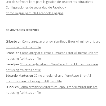
Uso de software libre para la gestión de los centros educativos
Configuraciones de seguridad de Facebook
Cómo migrar perfil de Facebook a página
COMENTARIOS RECIENTES
Gilberto
en
Cómo arreglar el error YumRepo Error All mirror urls are
not using ftp https or file
Leonel
en
Cómo arreglar el error YumRepo Error All mirror urls are
not using ftp https or file
benetj
en
Cómo arreglar el error YumRepo Error All mirror urls are
not using ftp https or file
Eduardo Martos
en
Cómo arreglar el error YumRepo Error All
mirror urls are not using ftp https or file
D3rick
en
Cómo arreglar el error YumRepo Error All mirror urls are
not using ftp https or file