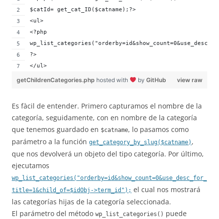
$catId= get_cat_ID($catname);?>
<ul>
<?php
wp_list_categories("orderby=id&show_count=0&use_desc_fo
?>
</ul>
getChildrenCategories.php
hosted with
by
GitHub
view raw
Es fàcil de entender. Primero capturamos el nombre de la
categoría, seguidamente, con en nombre de la categoría
que tenemos guardado en
, lo pasamos como
$catname
parámetro a la función
,
get_category_by_slug($catname)
que nos devolverá un objeto del tipo categoría. Por último,
ejecutamos
wp_list_categories("orderby=id&show_count=0&use_desc_for_
el cual nos mostrará
title=1&child_of=$idObj->term_id");
las categorías hijas de la categoría seleccionada.
El parámetro del método
puede
wp_list_categories()