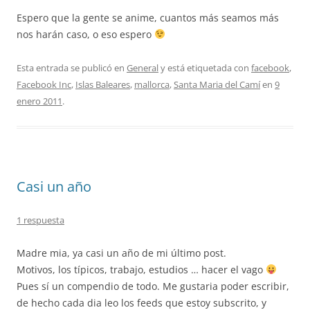
Espero que la gente se anime, cuantos más seamos más
nos harán caso, o eso espero
Esta entrada se publicó en
General
y está etiquetada con
facebook
,
Facebook Inc
,
Islas Baleares
,
mallorca
,
Santa Maria del Camí
en
9
enero 2011
.
Casi un año
1 respuesta
Madre mia, ya casi un año de mi último post.
Motivos, los típicos, trabajo, estudios … hacer el vago
Pues sí un compendio de todo. Me gustaria poder escribir,
de hecho cada dia leo los feeds que estoy subscrito, y