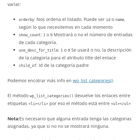
variar:
: Nos ordena el listado. Puede ser
o
,
orderby
id
name
según lo que necesitemos en cada momento
:
o
Mostrará o no el número de entradas
show_count
1
0
de cada categoría.
:
o
Se usará o no, la descripción
use_desc_for_title
1
0
de la categoría para el atributo title del enlace
: Id de la categoría padre
child_of
Podemos encotrar más info en
wp_list_categories()
El método
devuelve los enlaces entre
wp_list_categories()
etiquetas
por eso el método está entre
<li></li>
<ul></ul>
Nota:
Es necesario que alguna entrada tenga las categorias
asignadas, ya que si no no se mostrará ninguna.