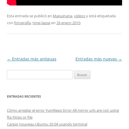
Esta entrada se publicó en
Maquinaria
,
videos
y está etiquetada
con
fotografía
,
time-lapse
en
26 enero 2010
.
Navegación
←
Entradas más antiguas
Entradas más nuevas
→
de
Buscar:
entradas
ENTRADAS RECIENTES
Cómo arreglar el error YumRepo Error All mirror urls are not using
ftp https or file
Cargar nouveau Ubuntu 20.04 usando terminal