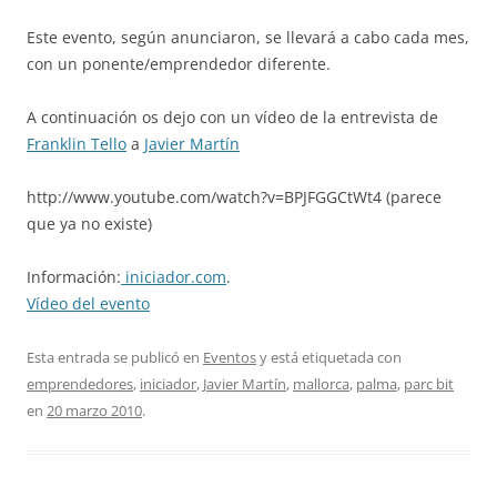
Este evento, según anunciaron, se llevará a cabo cada mes,
con un ponente/emprendedor diferente.
A continuación os dejo con un vídeo de la entrevista de
Franklin Tello
a
Javier Martín
http://www.youtube.com/watch?v=BPJFGGCtWt4 (parece
que ya no existe)
Información:
iniciador.com
.
Vídeo del evento
Esta entrada se publicó en
Eventos
y está etiquetada con
emprendedores
,
iniciador
,
Javier Martín
,
mallorca
,
palma
,
parc bit
en
20 marzo 2010
.