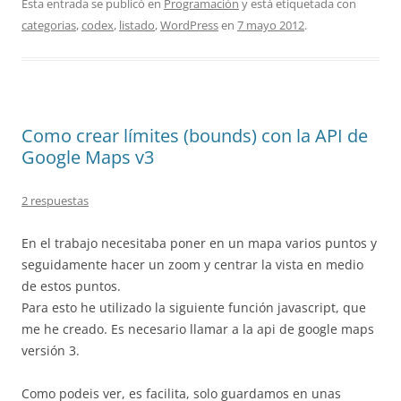
Esta entrada se publicó en
Programación
y está etiquetada con
categorias
,
codex
,
listado
,
WordPress
en
7 mayo 2012
.
Como crear límites (bounds) con la API de
Google Maps v3
2 respuestas
En el trabajo necesitaba poner en un mapa varios puntos y
seguidamente hacer un zoom y centrar la vista en medio
de estos puntos.
Para esto he utilizado la siguiente función javascript, que
me he creado. Es necesario llamar a la api de google maps
versión 3.
Como podeis ver, es facilita, solo guardamos en unas