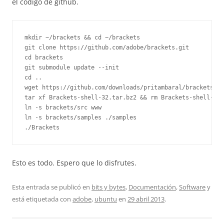
el código de github.
mkdir ~/brackets && cd ~/brackets

git clone https://github.com/adobe/brackets.git

cd brackets

git submodule update --init

cd ..

wget https://github.com/downloads/pritambaral/brackets-sh
tar xf Brackets-shell-32.tar.bz2 && rm Brackets-shell-32.
ln -s brackets/src www

ln -s brackets/samples ./samples

./Brackets
Esto es todo. Espero que lo disfrutes.
Esta entrada se publicó en
bits y bytes
,
Documentación
,
Software
y
está etiquetada con
adobe
,
ubuntu
en
29 abril 2013
.