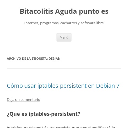
Saltar
al
Bitacolitis Aguda punto es
contenido
Internet, programas, cacharros y software libre
Menú
ARCHIVO DE LA ETIQUETA:
DEBIAN
Cómo usar iptables-persistent en Debian 7
Deja un comentario
¿Que es iptables-persistent?
Iptables-persistent és un servicio que nos simplificará la