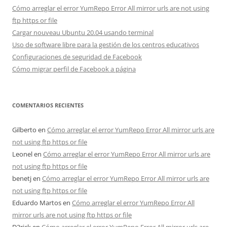
Cómo arreglar el error YumRepo Error All mirror urls are not using
ftp https or file
Cargar nouveau Ubuntu 20.04 usando terminal
Uso de software libre para la gestión de los centros educativos
Configuraciones de seguridad de Facebook
Cómo migrar perfil de Facebook a página
COMENTARIOS RECIENTES
Gilberto
en
Cómo arreglar el error YumRepo Error All mirror urls are
not using ftp https or file
Leonel
en
Cómo arreglar el error YumRepo Error All mirror urls are
not using ftp https or file
benetj
en
Cómo arreglar el error YumRepo Error All mirror urls are
not using ftp https or file
Eduardo Martos
en
Cómo arreglar el error YumRepo Error All
mirror urls are not using ftp https or file