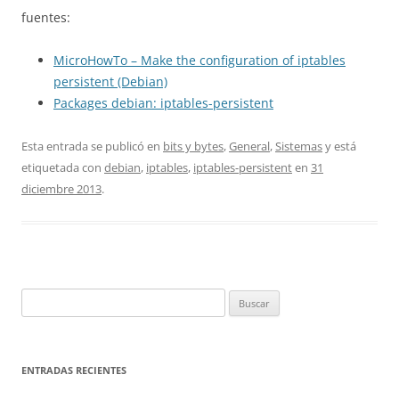
fuentes:
MicroHowTo – Make the configuration of iptables
persistent (Debian)
Packages debian: iptables-persistent
Esta entrada se publicó en
bits y bytes
,
General
,
Sistemas
y está
etiquetada con
debian
,
iptables
,
iptables-persistent
en
31
diciembre 2013
.
Buscar:
ENTRADAS RECIENTES