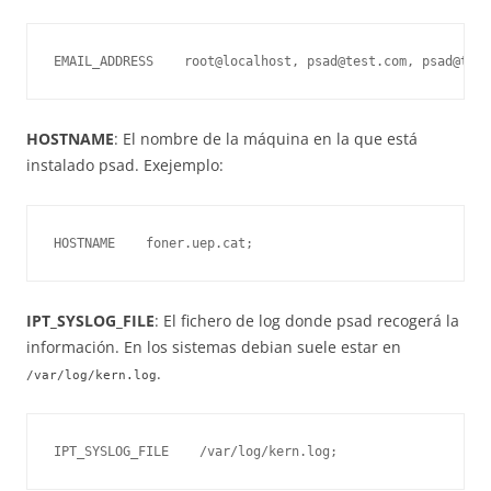
EMAIL_ADDRESS    root@localhost, psad@test.com, psad@test
HOSTNAME
: El nombre de la máquina en la que está
instalado psad. Exejemplo:
HOSTNAME    foner.uep.cat;
IPT_SYSLOG_FILE
: El fichero de log donde psad recogerá la
información. En los sistemas debian suele estar en
.
/var/log/kern.log
IPT_SYSLOG_FILE    /var/log/kern.log;