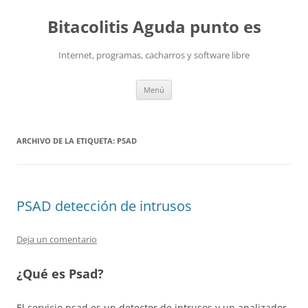
Saltar
al
Bitacolitis Aguda punto es
contenido
Internet, programas, cacharros y software libre
Menú
ARCHIVO DE LA ETIQUETA:
PSAD
PSAD detección de intrusos
Deja un comentario
¿Qué es Psad?
El servicio
psad
es un detector de intrusos y un analizador