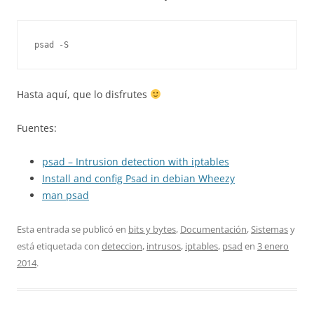
psad -S
Hasta aquí, que lo disfrutes
Fuentes:
psad – Intrusion detection with iptables
Install and config Psad in debian Wheezy
man psad
Esta entrada se publicó en
bits y bytes
,
Documentación
,
Sistemas
y
está etiquetada con
deteccion
,
intrusos
,
iptables
,
psad
en
3 enero
2014
.