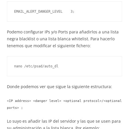
EMAIL_ALERT_DANGER_LEVEL    3;
Podemo configurar IPs y/o Ports para añadirlos a una lista
negra blacklist o una lista blanca whitelist. Para hacerlo
tenemos que modificar el siguiente fichero:
nano /etc/psad/auto_dl
Donde podemos ver que sigue la siguiente estructura:
<IP address> <danger level> <optional protocol>/<optional
ports> ;
Lo suyo es añadir las IP del servidor y las que se usen para
su administración a la lista blanca. Por ejemplo: