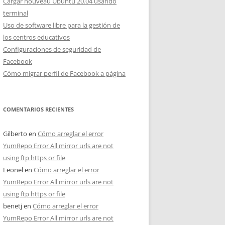
Cargar nouveau Ubuntu 20.04 usando
terminal
Uso de software libre para la gestión de
los centros educativos
Configuraciones de seguridad de
Facebook
Cómo migrar perfil de Facebook a página
COMENTARIOS RECIENTES
Gilberto
en
Cómo arreglar el error
YumRepo Error All mirror urls are not
using ftp https or file
Leonel
en
Cómo arreglar el error
YumRepo Error All mirror urls are not
using ftp https or file
benetj
en
Cómo arreglar el error
YumRepo Error All mirror urls are not