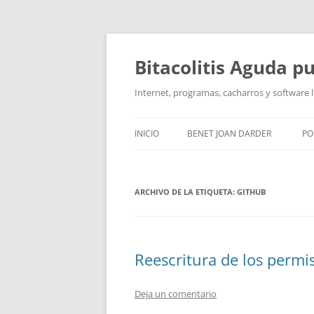
Saltar
al
contenido
Bitacolitis Aguda p
Internet, programas, cacharros y software l
INICIO
BENET JOAN DARDER
PO
CURRÍCULUM
ARCHIVO DE LA ETIQUETA:
GITHUB
Reescritura de los permi
Deja un comentario