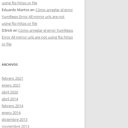
using ftp https or file
Eduardo Martos
en
Cómo arreglar el error
YumRepo Error All mirror urls are not
using ftp https or file
D3rick
en
Cómo arreglar el error YumRepo
Error All mirror urls are not using ftp https
or file
ARCHIVOS
febrero 2021
enero 2021
abril 2020
abril 2014
febrero 2014
enero 2014
diciembre 2013
noviembre 2013