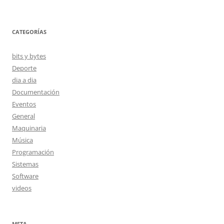
CATEGORÍAS
bits y bytes
Deporte
dia a dia
Documentación
Eventos
General
Maquinaria
Música
Programación
Sistemas
Software
videos
META