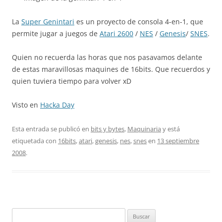
La
Super Genintari
es un proyecto de consola 4-en-1, que
permite jugar a juegos de
Atari 2600
/
NES
/
Genesis
/
SNES
.
Quien no recuerda las horas que nos pasavamos delante
de estas maravillosas maquines de 16bits. Que recuerdos y
quien tuviera tiempo para volver xD
Visto en
Hacka Day
Esta entrada se publicó en
bits y bytes
,
Maquinaria
y está
etiquetada con
16bits
,
atari
,
genesis
,
nes
,
snes
en
13 septiembre
2008
.
Buscar: