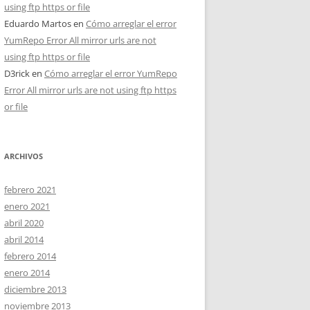
using ftp https or file
Eduardo Martos
en
Cómo arreglar el error
YumRepo Error All mirror urls are not
using ftp https or file
D3rick
en
Cómo arreglar el error YumRepo
Error All mirror urls are not using ftp https
or file
ARCHIVOS
febrero 2021
enero 2021
abril 2020
abril 2014
febrero 2014
enero 2014
diciembre 2013
noviembre 2013