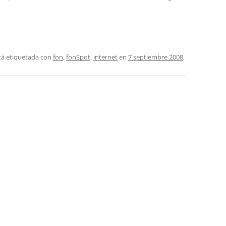
tá etiquetada con
fon
,
fonSpot
,
internet
en
7 septiembre 2008
.