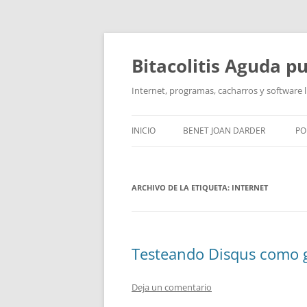
Saltar
al
contenido
Bitacolitis Aguda p
Internet, programas, cacharros y software l
INICIO
BENET JOAN DARDER
PO
CURRÍCULUM
ARCHIVO DE LA ETIQUETA:
INTERNET
Testeando Disqus como 
Deja un comentario