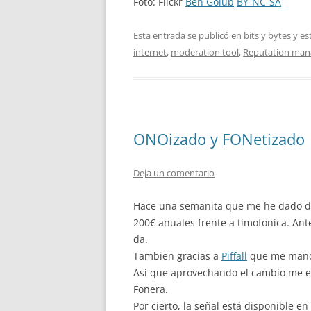
Foto: Flickr
Ben Golub
BY-NC-SA
Esta entrada se publicó en
bits y bytes
y es
internet
,
moderation tool
,
Reputation ma
ONOizado y FONetizado
Deja un comentario
Hace una semanita que me he dado de
200€ anuales frente a timofonica. Ante
da.
Tambien gracias a
Piffall
que me mandó
Así que aprovechando el cambio me e
Fonera.
Por cierto, la señal está disponible en