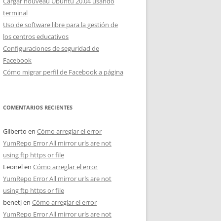
Cargar nouveau Ubuntu 20.04 usando
terminal
Uso de software libre para la gestión de
los centros educativos
Configuraciones de seguridad de
Facebook
Cómo migrar perfil de Facebook a página
COMENTARIOS RECIENTES
Gilberto
en
Cómo arreglar el error
YumRepo Error All mirror urls are not
using ftp https or file
Leonel
en
Cómo arreglar el error
YumRepo Error All mirror urls are not
using ftp https or file
benetj
en
Cómo arreglar el error
YumRepo Error All mirror urls are not