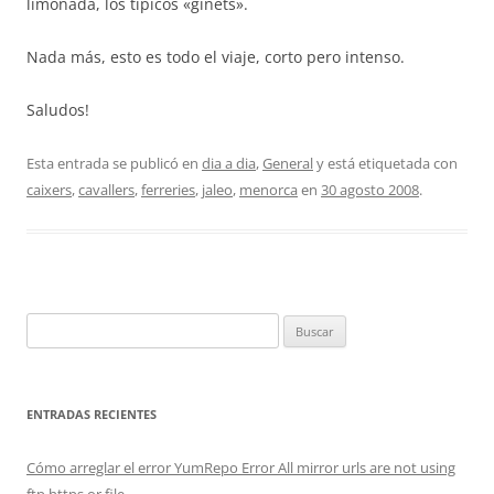
limonada, los tipicos «ginets».
Nada más, esto es todo el viaje, corto pero intenso.
Saludos!
Esta entrada se publicó en
dia a dia
,
General
y está etiquetada con
caixers
,
cavallers
,
ferreries
,
jaleo
,
menorca
en
30 agosto 2008
.
Buscar:
ENTRADAS RECIENTES
Cómo arreglar el error YumRepo Error All mirror urls are not using