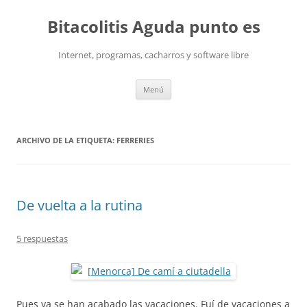
Saltar
al
Bitacolitis Aguda punto es
contenido
Internet, programas, cacharros y software libre
Menú
ARCHIVO DE LA ETIQUETA:
FERRERIES
De vuelta a la rutina
5 respuestas
Pues ya se han acabado las vacaciones. Fuí de vacaciones a