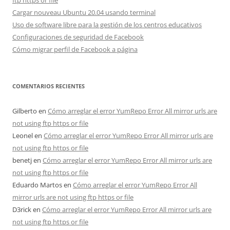
ftp https or file
Cargar nouveau Ubuntu 20.04 usando terminal
Uso de software libre para la gestión de los centros educativos
Configuraciones de seguridad de Facebook
Cómo migrar perfil de Facebook a página
COMENTARIOS RECIENTES
Gilberto
en
Cómo arreglar el error YumRepo Error All mirror urls are
not using ftp https or file
Leonel
en
Cómo arreglar el error YumRepo Error All mirror urls are
not using ftp https or file
benetj
en
Cómo arreglar el error YumRepo Error All mirror urls are
not using ftp https or file
Eduardo Martos
en
Cómo arreglar el error YumRepo Error All
mirror urls are not using ftp https or file
D3rick
en
Cómo arreglar el error YumRepo Error All mirror urls are
not using ftp https or file