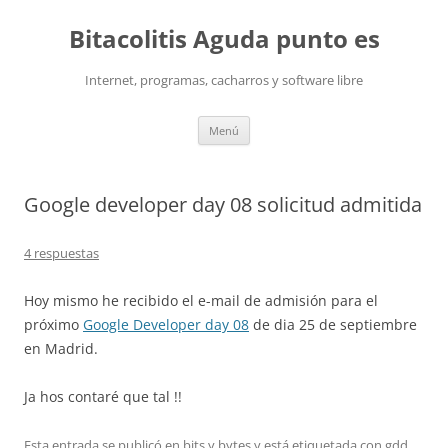
Saltar
al
Bitacolitis Aguda punto es
contenido
Internet, programas, cacharros y software libre
Menú
Google developer day 08 solicitud admitida
4 respuestas
Hoy mismo he recibido el e-mail de admisión para el
próximo
Google Developer day 08
de dia 25 de septiembre
en Madrid.
Ja hos contaré que tal !!
Esta entrada se publicó en
bits y bytes
y está etiquetada con
gdd
,