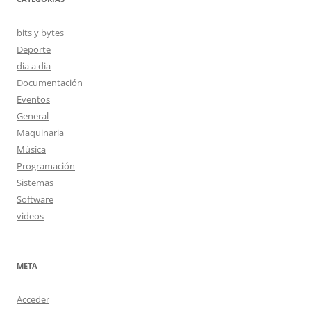
bits y bytes
Deporte
dia a dia
Documentación
Eventos
General
Maquinaria
Música
Programación
Sistemas
Software
videos
META
Acceder