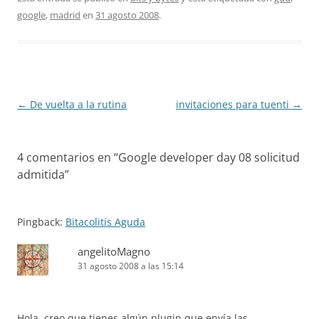
google
,
madrid
en
31 agosto 2008
.
Navegación
←
De vuelta a la rutina
invitaciones para tuenti
→
de
entradas
4 comentarios en “
Google developer day 08 solicitud
admitida
”
Pingback:
Bitacolitis Aguda
angelitoMagno
31 agosto 2008 a las 15:14
Hola, creo que tienes algún plugin que envía las