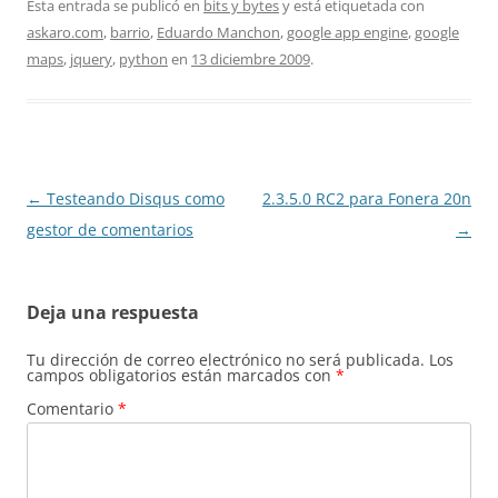
Esta entrada se publicó en
bits y bytes
y está etiquetada con
askaro.com
,
barrio
,
Eduardo Manchon
,
google app engine
,
google
maps
,
jquery
,
python
en
13 diciembre 2009
.
Navegación
←
Testeando Disqus como
2.3.5.0 RC2 para Fonera 20n
de
gestor de comentarios
→
entradas
Deja una respuesta
Tu dirección de correo electrónico no será publicada.
Los
campos obligatorios están marcados con
*
Comentario
*