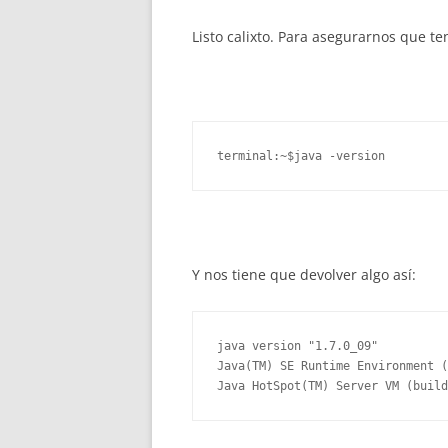
Listo calixto. Para asegurarnos que 
terminal:~$java -version
Y nos tiene que devolver algo así:
java version "1.7.0_09" 

Java(TM) SE Runtime Environment (
Java HotSpot(TM) Server VM (build