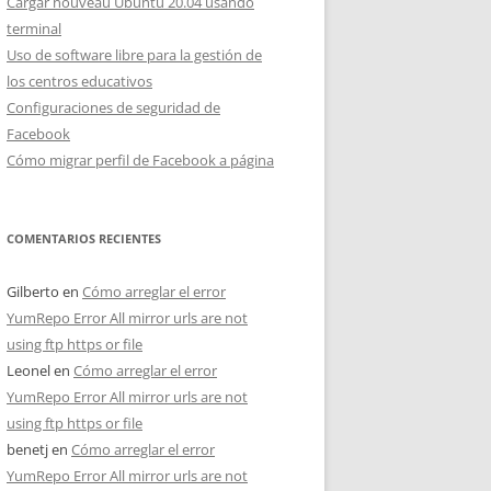
Cargar nouveau Ubuntu 20.04 usando
terminal
Uso de software libre para la gestión de
los centros educativos
Configuraciones de seguridad de
Facebook
Cómo migrar perfil de Facebook a página
COMENTARIOS RECIENTES
Gilberto
en
Cómo arreglar el error
YumRepo Error All mirror urls are not
using ftp https or file
Leonel
en
Cómo arreglar el error
YumRepo Error All mirror urls are not
o /usr/bin/debconf-set-selections
using ftp https or file
benetj
en
Cómo arreglar el error
YumRepo Error All mirror urls are not