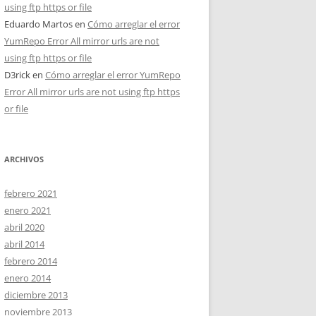
using ftp https or file
Eduardo Martos
en
Cómo arreglar el error
YumRepo Error All mirror urls are not
using ftp https or file
D3rick
en
Cómo arreglar el error YumRepo
Error All mirror urls are not using ftp https
or file
ARCHIVOS
febrero 2021
enero 2021
abril 2020
abril 2014
febrero 2014
enero 2014
diciembre 2013
noviembre 2013