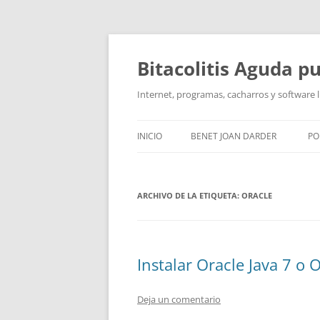
Saltar
al
contenido
Bitacolitis Aguda p
Internet, programas, cacharros y software l
INICIO
BENET JOAN DARDER
PO
CURRÍCULUM
ARCHIVO DE LA ETIQUETA:
ORACLE
Instalar Oracle Java 7 o 
Deja un comentario