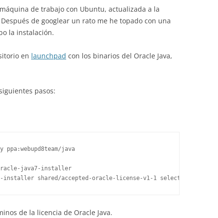
 máquina de trabajo con Ubuntu, actualizada a la
. Después de googlear un rato me he topado con una
bo la instalación.
itorio en
launchpad
con los binarios del Oracle Java,
siguientes pasos:
y ppa:webupd8team/java 

racle-java7-installer 

-installer shared/accepted-oracle-license-v1-1 select true | sud
minos de la licencia de Oracle Java.