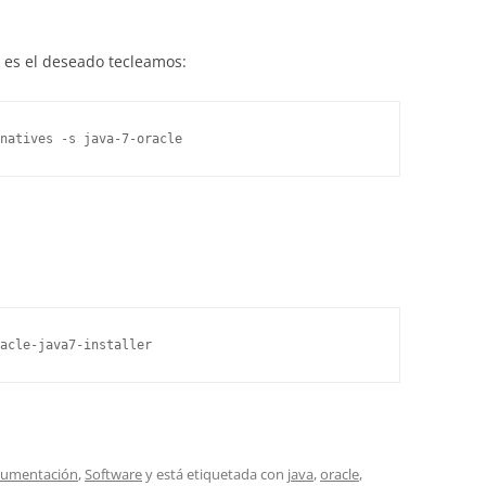
o es el deseado tecleamos:
natives -s java-7-oracle
acle-java7-installer
umentación
,
Software
y está etiquetada con
java
,
oracle
,