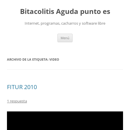
Saltar
al
Bitacolitis Aguda punto es
contenido
Internet, programas, cacharros y software libre
Menú
ARCHIVO DE LA ETIQUETA:
VIDEO
FITUR 2010
1 respuesta