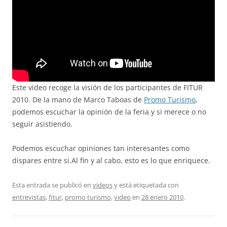
Este video recoge la visión de los participantes de FITUR
2010. De la mano de Marco Taboas de
Promo Turismo
,
podemos escuchar la opinión de la feria y si merece o no
seguir asistiendo.
Podemos escuchar opiniones tan interesantes como
dispares entre si.Al fin y al cabo, esto es lo que enriquece.
Esta entrada se publicó en
videos
y está etiquetada con
entrevistas
,
fitur
,
promo turismo
,
video
en
28 enero 2010
.