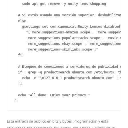
    sudo apt-get remove -y unity-lens-shopping

  # Si estás usando una versión superior, deshabilitamos 
  else

    gsettings set com.canonical.Unity.Lenses disabled-sco
      "['more_suggestions-amazon.scope', 'more_suggestion
      'more_suggestions-populartracks.scope', 'music-musi
      'more_suggestions-ebay.scope', 'more_suggestions-ub
      'more_suggestions-skimlinks.scope']"

  fi;

  # Bloqueo de conexiones a servidores de publicidad de U
  if ! grep -q productsearch.ubuntu.com /etc/hosts; then

    echo -e "\n127.0.0.1 productsearch.ubuntu.com" | sudo
  fi

  echo "All done. Enjoy your privacy."

fi
Esta entrada se publicó en
bits y bytes
,
Programación
y está