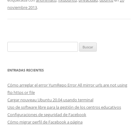
etiquetada con
anonimato
,
fixubuntu
,
privacidad
,
ubuntu
en
20
noviembre 2013
.
Buscar:
ENTRADAS RECIENTES
Cómo arreglar el error YumRepo Error All mirror urls are not using
ftp https or file
Cargar nouveau Ubuntu 20.04 usando terminal
Uso de software libre para la gestión de los centros educativos
Configuraciones de seguridad de Facebook
Cómo migrar perfil de Facebook a página