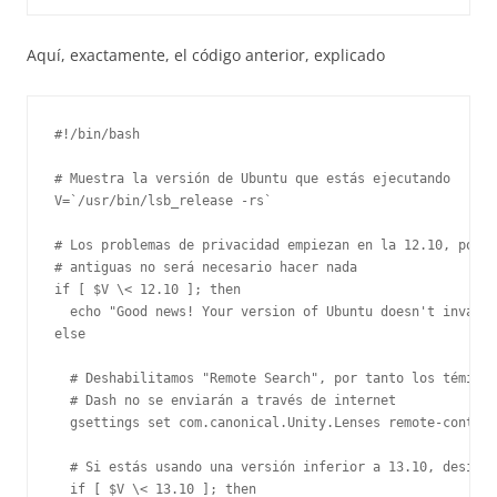
Aquí, exactamente, el código anterior, explicado
#!/bin/bash

# Muestra la versión de Ubuntu que estás ejecutando

V=`/usr/bin/lsb_release -rs`

# Los problemas de privacidad empiezan en la 12.10, por t
# antiguas no será necesario hacer nada

if [ $V \< 12.10 ]; then

  echo "Good news! Your version of Ubuntu doesn't invade 
else

  # Deshabilitamos "Remote Search", por tanto los téminos
  # Dash no se enviarán a través de internet

  gsettings set com.canonical.Unity.Lenses remote-content
  # Si estás usando una versión inferior a 13.10, desinst
  if [ $V \< 13.10 ]; then
