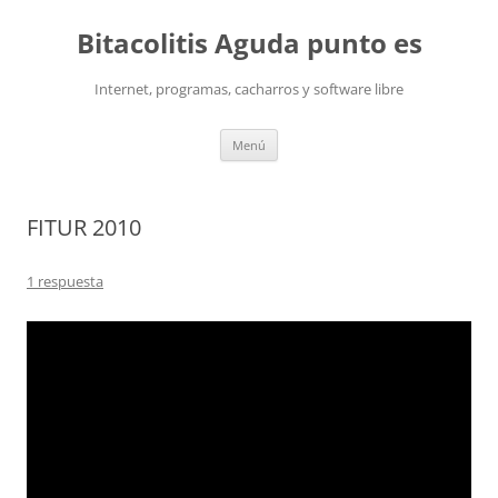
Saltar
al
Bitacolitis Aguda punto es
contenido
Internet, programas, cacharros y software libre
Menú
FITUR 2010
1 respuesta