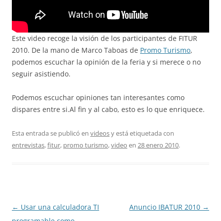
Este video recoge la visión de los participantes de FITUR
2010. De la mano de Marco Taboas de
Promo Turismo
,
podemos escuchar la opinión de la feria y si merece o no
seguir asistiendo.
Podemos escuchar opiniones tan interesantes como
dispares entre si.Al fin y al cabo, esto es lo que enriquece.
Esta entrada se publicó en
videos
y está etiquetada con
entrevistas
,
fitur
,
promo turismo
,
video
en
28 enero 2010
.
Navegación
←
Usar una calculadora TI
Anuncio IBATUR 2010
→
de
programable como