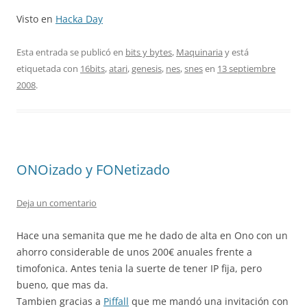
Visto en
Hacka Day
Esta entrada se publicó en
bits y bytes
,
Maquinaria
y está
etiquetada con
16bits
,
atari
,
genesis
,
nes
,
snes
en
13 septiembre
2008
.
ONOizado y FONetizado
Deja un comentario
Hace una semanita que me he dado de alta en Ono con un
ahorro considerable de unos 200€ anuales frente a
timofonica. Antes tenia la suerte de tener IP fija, pero
bueno, que mas da.
Tambien gracias a
Piffall
que me mandó una invitación con