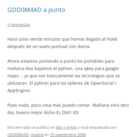
GDD08MAD a punto
2 respuestas
Hace unos veinte minutos que hemos llegado al hotel
después de un vuelo puntual con iberia.
Ahora estamos poniendo a punto los portátiles para
mañana.Nos bajamos el python, una qkey para google
maps … ja que son basicamente las tecnologias que se
utilizaran. El python para los talleres de OpenSocial i
AppEngine.
Pues nada, poca cosa más puedo contar. Mañana será otro
dia, bueno mejor dicho EL DIA!! XD
Esta entrada se publicó en
bits y bytes
y está etiquetada con
GDD08MAD
,
madrid
en
25 septiembre 2008
.