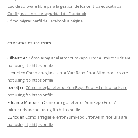
Uso de software libre para la gestión de los centros educativos
Configuraciones de seguridad de Facebook
Cómo migrar perfil de Facebook a página
COMENTARIOS RECIENTES
Gilberto
en
Cómo arreglar el error YumRepo Error All mirror urls are
not using ftp https or file
Leonel
en
Cómo arreglar el error YumRepo Error All mirror urls are
not using ftp https or file
benetj
en
Cómo arreglar el error YumRepo Error All mirror urls are
not using ftp https or file
Eduardo Martos
en
Cómo arreglar el error YumRepo Error All
mirror urls are not using ftp https or file
D3rick
en
Cómo arreglar el error YumRepo Error All mirror urls are
not using ftp https or file