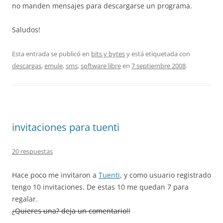
no manden mensajes para descargarse un programa.
Saludos!
Esta entrada se publicó en
bits y bytes
y está etiquetada con
descargas
,
emule
,
sms
,
software libre
en
7 septiembre 2008
.
invitaciones para tuenti
20 respuestas
Hace poco me invitaron a
Tuenti
, y como usuario registrado
tengo 10 invitaciones. De estas 10 me quedan 7 para
regalar.
¿Quieres una? deja un comentario!!