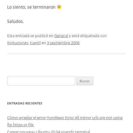
Lo siento, se terminaron
Saludos.
Esta entrada se publicó en
General
y está etiquetada con
invitaciones
,
tuenti
en
3 septiembre 2008
.
Buscar:
ENTRADAS RECIENTES
Cómo arreglar el error YumRepo Error All mirror urls are not using
ftp https or file
Cargar nouveau Ubuntu 20.04 usando terminal