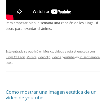
Para empezar bien la semana una canción de los Kings Of
Leon, para levantar el ánimo.
Esta entrada se publicó en
Música
,
videos
y está etiquetada con
Kings Of Leon
,
Música
,
videoclip
,
videos
,
youtube
en
21 septiembre
2009
.
Como mostrar una imagen estática de un
vídeo de youtube