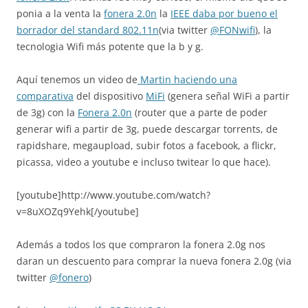
ponia a la venta la
fonera 2.0n
la
IEEE daba por bueno el
borrador del standard 802.11n
(via twitter
@FONwifi
), la
tecnologia Wifi más potente que la b y g.
Aquí tenemos un video de
Martin haciendo una
comparativa
del dispositivo
MiFi
(genera señal WiFi a partir
de 3g) con la
Fonera 2.0n
(router que a parte de poder
generar wifi a partir de 3g, puede descargar torrents, de
rapidshare, megaupload, subir fotos a facebook, a flickr,
picassa, video a youtube e incluso twitear lo que hace).
[youtube]http://www.youtube.com/watch?
v=8uXOZq9Yehk[/youtube]
Además a todos los que compraron la fonera 2.0g nos
daran un descuento para comprar la nueva fonera 2.0g (via
twitter
@fonero
)