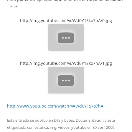
– Fire
http://img.youtube.com/vi/Wd0Y1Sko7hA/0.jpg
http://img.youtube.com/vi/Wd0Y1Sko7hA/1.jpg
http://www.youtube.com/watch?v=Wd0Y1Sko7hA
Esta entrada se publicó en
bits y bytes
,
Documentación
y está
etiquetada con
estática
,
img
,
videos
,
youtube
en
30 abril 2009
.