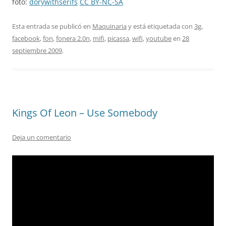
foto:
dorywithserifs
CC BY-NC-SA
Esta entrada se publicó en
Maquinaria
y está etiquetada con
3g
,
facebook
,
fon
,
fonera 2.0n
,
mifi
,
picassa
,
wifi
,
youtube
en
28
septiembre 2009
.
Kings Of Leon – Use Somebody
Deja un comentario