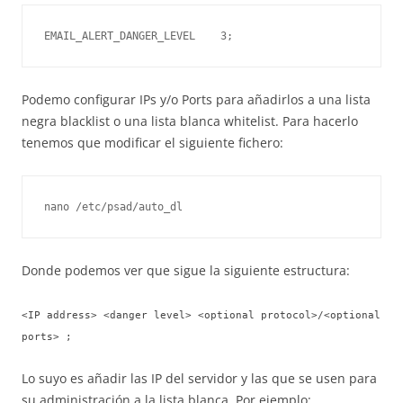
EMAIL_ALERT_DANGER_LEVEL    3;
Podemo configurar IPs y/o Ports para añadirlos a una lista
negra blacklist o una lista blanca whitelist. Para hacerlo
tenemos que modificar el siguiente fichero:
nano /etc/psad/auto_dl
Donde podemos ver que sigue la siguiente estructura:
<IP address> <danger level> <optional protocol>/<optional
ports> ;
Lo suyo es añadir las IP del servidor y las que se usen para
su administración a la lista blanca. Por ejemplo: