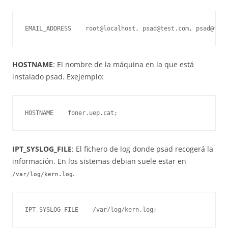
EMAIL_ADDRESS    root@localhost, psad@test.com, psad@test
HOSTNAME
: El nombre de la máquina en la que está
instalado psad. Exejemplo:
HOSTNAME    foner.uep.cat;
IPT_SYSLOG_FILE
: El fichero de log donde psad recogerá la
información. En los sistemas debian suele estar en
.
/var/log/kern.log
IPT_SYSLOG_FILE    /var/log/kern.log;