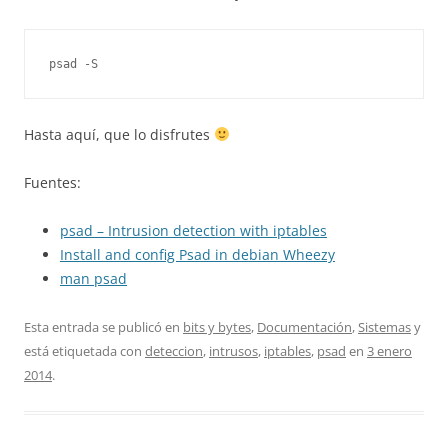
psad -S
Hasta aquí, que lo disfrutes
Fuentes:
psad – Intrusion detection with iptables
Install and config Psad in debian Wheezy
man psad
Esta entrada se publicó en
bits y bytes
,
Documentación
,
Sistemas
y
está etiquetada con
deteccion
,
intrusos
,
iptables
,
psad
en
3 enero
2014
.