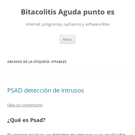
Saltar
al
Bitacolitis Aguda punto es
contenido
Internet, programas, cacharros y software libre
Menú
ARCHIVO DE LA ETIQUETA:
IPTABLES
PSAD detección de intrusos
Deja un comentario
¿Qué es Psad?
El servicio
psad
es un detector de intrusos y un analizador