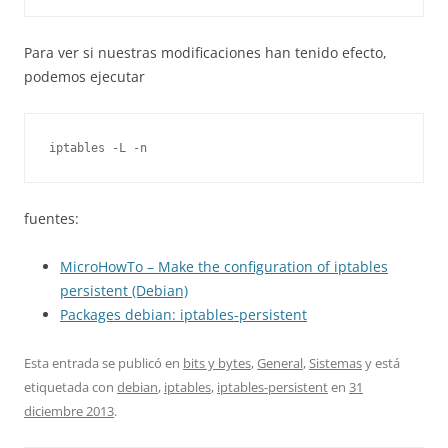
Para ver si nuestras modificaciones han tenido efecto,
podemos ejecutar
iptables -L -n
fuentes:
MicroHowTo – Make the configuration of iptables
persistent (Debian)
Packages debian: iptables-persistent
Esta entrada se publicó en
bits y bytes
,
General
,
Sistemas
y está
etiquetada con
debian
,
iptables
,
iptables-persistent
en
31
diciembre 2013
.