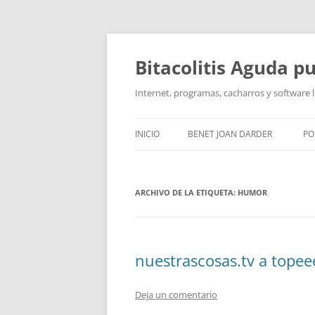
Saltar
al
contenido
Bitacolitis Aguda p
Internet, programas, cacharros y software l
INICIO
BENET JOAN DARDER
PO
CURRÍCULUM
ARCHIVO DE LA ETIQUETA:
HUMOR
nuestrascosas.tv a topeee
Deja un comentario