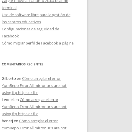
Cargar nouveau Ubuntu 20.04 usando
terminal
Uso de software libre para la gestión de
los centros educativos
Configuraciones de seguridad de
Facebook
Cómo migrar perfil de Facebook a página
COMENTARIOS RECIENTES
Gilberto
en
Cómo arreglar el error
YumRepo Error All mirror urls are not
using ftp https or file
Leonel
en
Cómo arreglar el error
YumRepo Error All mirror urls are not
using ftp https or file
benetj
en
Cómo arreglar el error
YumRepo Error All mirror urls are not