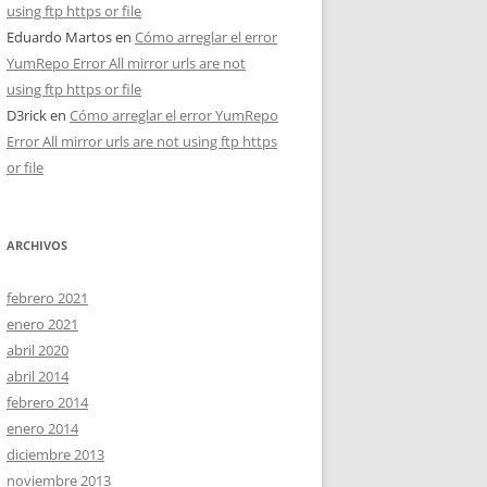
using ftp https or file
Eduardo Martos
en
Cómo arreglar el error
YumRepo Error All mirror urls are not
using ftp https or file
D3rick
en
Cómo arreglar el error YumRepo
Error All mirror urls are not using ftp https
or file
ARCHIVOS
febrero 2021
enero 2021
abril 2020
abril 2014
febrero 2014
enero 2014
diciembre 2013
noviembre 2013