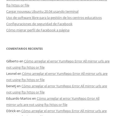
ftp https or file
Cargar nouveau Ubuntu 20.04 usando terminal
Uso de software libre para la gestión de los centros educativos
Configuraciones de seguridad de Facebook
Cómo migrar perfil de Facebook a página
COMENTARIOS RECIENTES
Gilberto
en
Cómo arreglar el error YumRepo Error All mirror urls are
not using ftp https or file
Leonel
en
Cómo arreglar el error YumRepo Error All mirror urls are
not using ftp https or file
benetj
en
Cómo arreglar el error YumRepo Error All mirror urls are
not using ftp https or file
Eduardo Martos
en
Cómo arreglar el error YumRepo Error All
mirror urls are not using ftp https or file
D3rick
en
Cómo arreglar el error YumRepo Error All mirror urls are