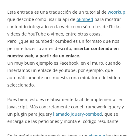
Esta entrada es una traducción de un tutorial de
woorkup
,
que describe como usar la api de
oEmbed
para mostrar
contenido integrado en la web como són fotos de Flickr,
videos de YouTube o Vimeo, entre otras cosas.
Pero, ¿que es oEmbed? oEmbed es un formato que nos
permite hacer lo antes descrito,
insertar contenido en
nuestra web, a partir de un enlace.
Un muy buen ejemplo es Facebook, en el muro, cuando
insertamos un enlace de youtube, por ejemplo, que
automáticamente nos muestra una miniatura del video
seleccionado.
Pues bien, esto es relativamente fácil de implementar en
javascript. Más concretamente con el framework jquery y
un plugin para jquery
llamado jquery-oembed
, que se
encarga de las peticiones y monta el código resultante.
En la própia página woorkup, teneis un
ejemplo
hecho por