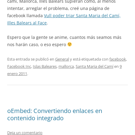
camí, Mallorca, Illes Balears supieran como, al menos
intentar, arreglar el problema, creé una página de
facebook llamada
Vull poder triar Santa Maria del Camí,
Illes Balears al Face
.
Espero que la gente se anime, cuantos más seamos más
nos harán caso, o eso espero
Esta entrada se publicó en
General
y está etiquetada con
facebook
,
Facebook Inc
,
Islas Baleares
,
mallorca
,
Santa Maria del Camí
en
9
enero 2011
.
oEmbed: Convertiendo enlaces en
contenido integrado
Deja un comentario