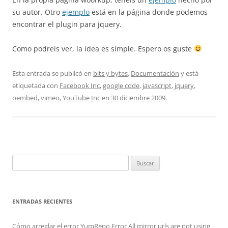
su autor. Otro
ejemplo
está en la página donde podemos
encontrar el plugin para jquery.
Como podreis ver, la idea es simple. Espero os guste
Esta entrada se publicó en
bits y bytes
,
Documentación
y está
etiquetada con
Facebook Inc
,
google code
,
javascript
,
jquery
,
oembed
,
vimeo
,
YouTube Inc
en
30 diciembre 2009
.
Buscar:
ENTRADAS RECIENTES
Cómo arreglar el error YumRepo Error All mirror urls are not using