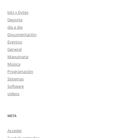
bits y bytes
Deporte
dia a dia
Documentación
Eventos
General
Maquinaria
Música
Programación
Sistemas
Software
videos
META
Acceder