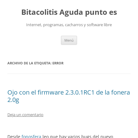
Saltar
al
Bitacolitis Aguda punto es
contenido
Internet, programas, cacharros y software libre
Menú
ARCHIVO DE LA ETIQUETA:
ERROR
Ojo con el firmware 2.3.0.1RC1 de la fonera
2.0g
Deja un comentario
Desde
fonosfera
leo que hay varios bugs del nuevo