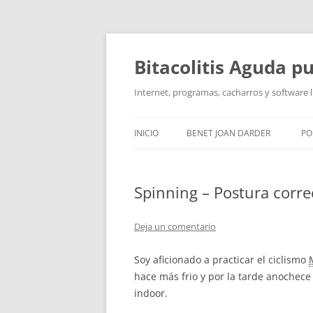
Saltar
al
contenido
Bitacolitis Aguda p
Internet, programas, cacharros y software l
INICIO
BENET JOAN DARDER
PO
CURRÍCULUM
Spinning – Postura correc
Deja un comentario
Soy aficionado a practicar el ciclismo
hace más frio y por la tarde anochece
indoor.