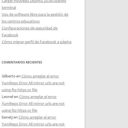
Cargar nouveau Ubuntu 20.04 usando
terminal
Uso de software libre para la gestión de
los centros educativos
Configuraciones de seguridad de
Facebook
Cómo migrar perfil de Facebook a página
COMENTARIOS RECIENTES
Gilberto
en
Cómo arreglar el error
YumRepo Error All mirror urls are not
using ftp https or file
Leonel
en
Cómo arreglar el error
YumRepo Error All mirror urls are not
using ftp https or file
benetj
en
Cómo arreglar el error
YumRepo Error All mirror urls are not