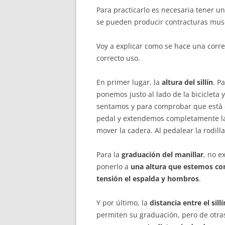
Para practicarlo es necesaria tener u
se pueden producir contracturas musc
Voy a explicar como se hace una correc
correcto uso.
En primer lugar, la
altura del sillín
. P
ponemos justo al lado de la bicicleta y
sentamos y para comprobar que està 
pedal y extendemos completamente la 
mover la cadera. Al pedalear la rodil
Para la
graduación del manillar
, no 
ponerlo a
una altura que estemos c
tensión el espalda y hombros
.
Y por último, la
distancia entre el sill
permiten su graduación, pero de otra