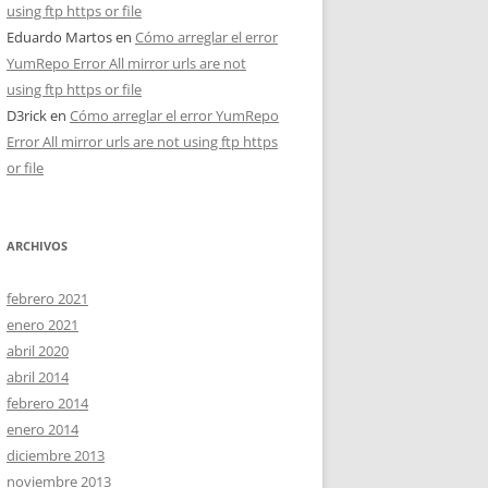
using ftp https or file
Eduardo Martos
en
Cómo arreglar el error
YumRepo Error All mirror urls are not
using ftp https or file
D3rick
en
Cómo arreglar el error YumRepo
Error All mirror urls are not using ftp https
or file
ARCHIVOS
febrero 2021
enero 2021
abril 2020
abril 2014
febrero 2014
enero 2014
diciembre 2013
noviembre 2013