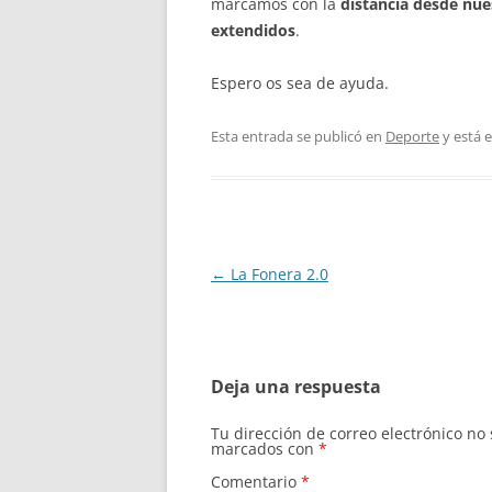
marcamos con la
distancia desde nu
extendidos
.
Espero os sea de ayuda.
Esta entrada se publicó en
Deporte
y está 
Navegación
←
La Fonera 2.0
de
entradas
Deja una respuesta
Tu dirección de correo electrónico no
marcados con
*
Comentario
*