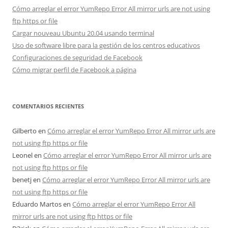
Cómo arreglar el error YumRepo Error All mirror urls are not using
ftp https or file
Cargar nouveau Ubuntu 20.04 usando terminal
Uso de software libre para la gestión de los centros educativos
Configuraciones de seguridad de Facebook
Cómo migrar perfil de Facebook a página
COMENTARIOS RECIENTES
Gilberto
en
Cómo arreglar el error YumRepo Error All mirror urls are
not using ftp https or file
Leonel
en
Cómo arreglar el error YumRepo Error All mirror urls are
not using ftp https or file
benetj
en
Cómo arreglar el error YumRepo Error All mirror urls are
not using ftp https or file
Eduardo Martos
en
Cómo arreglar el error YumRepo Error All
mirror urls are not using ftp https or file